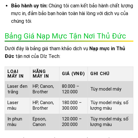
Bảo hành uy tín:
Chúng tôi cam kết bảo hành chất lượng
mực in, đảm bảo bạn hoàn toàn hài lòng với dịch vụ của
chúng tôi.
Bảng Giá Nạp Mực Tận Nơi Thủ Đức
Dưới đây là bảng giá tham khảo dịch vụ
Nạp mực in Thủ
Đức
tận nơi của Dlz Tech:
LOẠI
HÃNG
GIÁ (VNĐ)
GHI CHÚ
MÁY IN
MÁY IN
Laser đen
HP, Canon,
80.000 –
Tùy model máy
trắng
Brother
120.000
Laser
HP, Canon,
180.000 –
Tùy model máy, số
màu
Brother
300.000
lượng màu
In phun
Epson,
120.000 –
Tùy model máy, số
màu
Canon
200.000
lượng màu