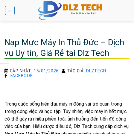
Bỏ
qua
nội
dung
Nạp Mực Máy In Thủ Đức – Dịch
vụ Uy tín, Giá Rẻ tại Dlz Tech
CẬP NHẬT:
15/01/2026
TÁC GIẢ:
DLZTECH
FACEBOOK
Trong cuộc sống hiện đại, máy in đóng vai trò quan trọng
trong công việc và học tập. Tuy nhiên, việc máy in hết mực
có thể gây ra nhiều phiền toái, ảnh hưởng đến tiến độ công
việc của bạn. Hiểu được điều đó, Dlz Tech cung cấp dịch vụ
Nạp Mực Máy In Thủ Đức
chuyên nghiệp, nhanh chóng và