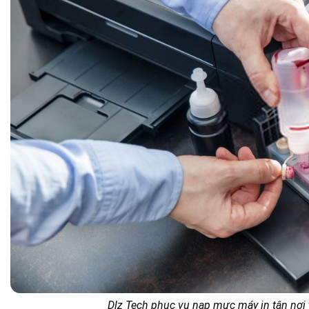
Dlz Tech phục vụ nạp mực máy in tận nơi t