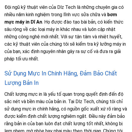
Đội ngũ kỹ thuật viên của Dlz Tech là những chuyên gia có
nhiều năm kinh nghiệm trong lĩnh vực sửa chữa và
bơm
mực máy in Dĩ An
. Họ được đào tạo bài bản, có kiến thức
sâu rộng về các loại máy in khác nhau và luôn cập nhật
những công nghệ mới nhất. Với sự tận tâm và nhiệt huyết,
các kỹ thuật viên của chúng tôi sẽ kiểm tra kỹ lưỡng máy in
của bạn, xác định nguyên nhân gây ra sự cố và đưa ra giải
pháp tối ưu nhất.
Sử Dụng Mực In Chính Hãng, Đảm Bảo Chất
Lượng Bản In
Chất lượng mực in là yếu tố quan trọng quyết định đến độ
sắc nét và bền màu của bản in. Tại Dlz Tech, chúng tôi chỉ
sử dụng mực in chính hãng, có nguồn gốc xuất xứ rõ ràng và
được kiểm định chất lượng nghiêm ngặt. Điều này đảm bảo
rằng bản in của bạn luôn đạt chất lượng tốt nhất, không bị
lem nhem, mờ nhòe hay phai màu theo thời gian. Chúng tôi