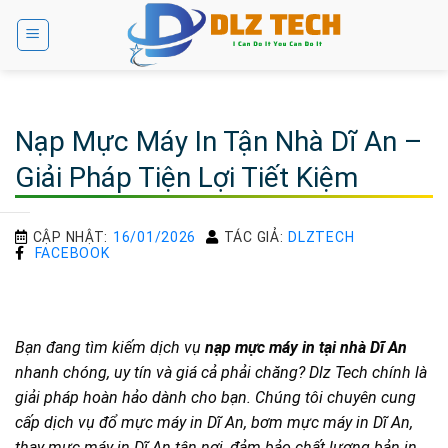
Bỏ
qua
nội
dung
Nạp Mực Máy In Tận Nhà Dĩ An –
Giải Pháp Tiện Lợi Tiết Kiệm
CẬP NHẬT:
16/01/2026
TÁC GIẢ:
DLZTECH
FACEBOOK
Bạn đang tìm kiếm dịch vụ
nạp mực máy in tại nhà Dĩ An
nhanh chóng, uy tín và giá cả phải chăng? Dlz Tech chính là
giải pháp hoàn hảo dành cho bạn. Chúng tôi chuyên cung
cấp dịch vụ đổ mực máy in Dĩ An, bơm mực máy in Dĩ An,
thay mực máy in Dĩ An tận nơi, đảm bảo chất lượng bản in