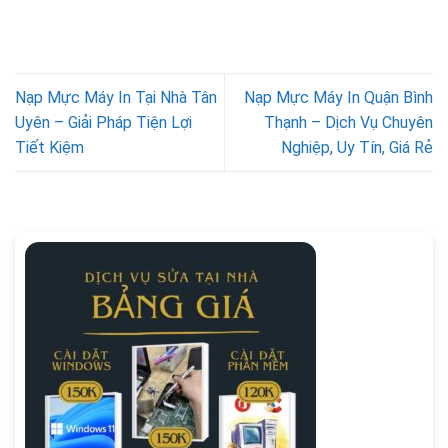
Nạp Mực Máy In Tại Nhà Tân
Nạp Mực Máy In Quận Bình
Uyên – Giải Pháp Tiện Lợi
Thạnh – Dịch Vụ Chuyên
Tiết Kiệm
Nghiệp, Uy Tín, Giá Rẻ