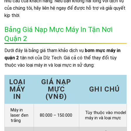
nhu cầu của khách hàng. Nếu bạn không hài lòng với dịch vụ
của chúng tôi, hãy liên hệ ngay để được hỗ trợ và giải quyết
kịp thời.
Bảng Giá Nạp Mực Máy In Tận Nơi
Quận 2
Dưới đây là bảng giá tham khảo dịch vụ
bơm mực máy in
quận 2
tận nơi của Dlz Tech. Giá cả có thể thay đổi tùy
thuộc vào loại máy in và loại mực in sử dụng:
LOẠI
GIÁ NẠP
MÁY
MỰC
GHI CHÚ
IN
(VNĐ)
Máy in
Tùy thuộc vào model
laser đen
80.000 – 150.000
máy in và loại mực
trắng