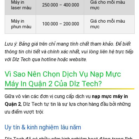
Máy in
Giá cho mỗi màu
250.000 – 400.000
laser màu
mực
Máy in
Giá cho mỗi màu
100.000 – 200.000
phun màu
mực
Lưu ý: Bảng giá trên chỉ mang tính chất tham khảo. Để biết
thông tin chi tiết và chính xác nhất, vui lòng liên hệ trực tiếp
với Dlz Tech qua hotline hoặc website.
Vì Sao Nên Chọn Dịch Vụ Nạp Mực
Máy In Quận 2 Của Dlz Tech?
Giữa vô vàn các đơn vị cung cấp dịch vụ
nạp mực máy in
Quận 2
, Dlz Tech tự tin là sự lựa chọn hàng đầu bởi những
ưu điểm vượt trội:
Uy tín & kinh nghiệm lâu năm