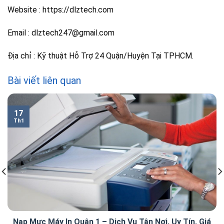
Website : https://dlztech.com
Email : dlztech247@gmail.com
Địa chỉ : Kỹ thuật Hỗ Trợ 24 Quận/Huyện Tại TPHCM.
Bài viết liên quan
17
Th1
Nạp Mực Máy In Quận 1 – Dịch Vụ Tận Nơi, Uy Tín, Giá