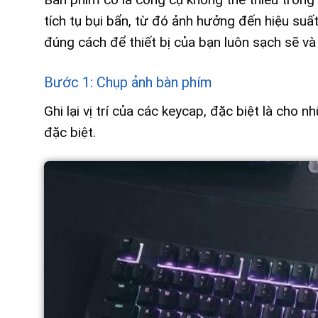
tích tụ bụi bẩn, từ đó ảnh hưởng đến hiệu suấ
đúng cách để thiết bị của bạn luôn sạch sẽ và
Bước 1: Chụp ảnh bàn phím
Ghi lại vị trí của các keycap, đặc biệt là ch
đặc biệt.