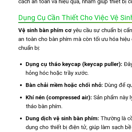
cách an toàn và hiệu quả, nhằm giúp thiết bị 
Dụng Cụ Cần Thiết Cho Việc Vệ Si
Vệ sinh bàn phím cơ
yêu cầu sự chuẩn bị cẩn
an toàn cho bàn phím mà còn tối ưu hóa hiệu
chuẩn bị:
Dụng cụ tháo keycap (keycap puller):
Đây
hỏng hóc hoặc trầy xước.
Bàn chải mềm hoặc chổi nhỏ:
Dùng để qué
Khí nén (compressed air):
Sản phẩm này lý
tháo bàn phím.
Dung dịch vệ sinh bàn phím:
Thường là cồ
dụng cho thiết bị điện tử, giúp làm sạch b