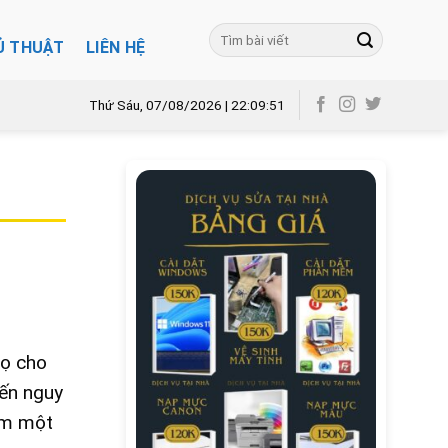
Ủ THUẬT
LIÊN HỆ
Thứ Sáu, 07/08/2026 | 22:09:53
họ cho
đến nguy
ím một