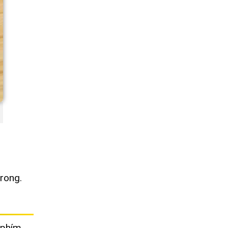
trong.
 phím