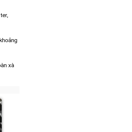
ter,
 khoảng
oàn xà