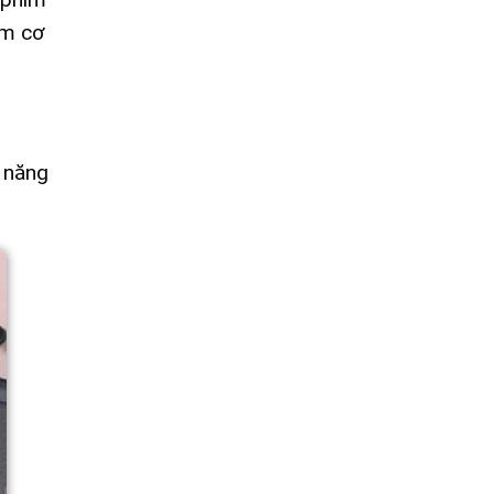
ím cơ
c năng