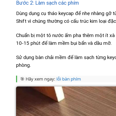
Bước 2: Làm sạch các phím
Dùng dụng cụ tháo keycap để nhẹ nhàng gỡ từ
Shift vì chúng thường có cấu trúc kim loại đặc 
Chuẩn bị một tô nước ấm pha thêm một ít xà
10-15 phút để làm mềm bụi bẩn và dầu mỡ.
Sử dụng bàn chải mềm để làm sạch từng keyca
phòng.
🎯 Hãy xem ngay:
lỗi bàn phím