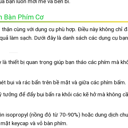
của bạn luôn mới mẻ và bền bỉ.
nh Bàn Phím Cơ
 thận cùng với dụng cụ phù hợp. Điều này không chỉ
 quả làm sạch. Dưới đây là danh sách các dụng cụ bạn
 là thiết bị quan trọng giúp bạn tháo các phím mà kh
t bụi và rác bẩn trên bề mặt và giữa các phím bấm.
 tưởng để đẩy bụi bẩn ra khỏi các kẽ hở mà không cầ
n isopropyl (nồng độ từ 70-90%) hoặc dung dịch ch
ề mặt keycap và vỏ bàn phím.