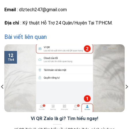
Email
: dlztech247@gmail.com
Địa chỉ
: Kỹ thuật Hỗ Trợ 24 Quận/Huyện Tại TPHCM.
Bài viết liên quan
12
Th4
Ví QR Zalo là gì? Tìm hiểu ngay!