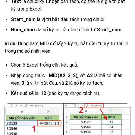
Text
là chuỗi ký tự bạn cần tách, có thể là ô giá trị bất
kỳ trong Excel.
Start_num
là vị trí bắt đầu tách trong chuỗi.
Num_chars
là số ký tự cần tách tính từ
Start_num
.
Ví dụ:
Dùng hàm MID để lấy 2 ký tự bắt đầu từ ký tự thứ 3
trong mã số nhân viên.
Chọn ô Excel trống cần kết quả.
Nhập công thức
=MID(A2; 3; 2)
, với
A2
là mã số nhân
viên,
3
là vị trí bắt đầu, và
2
là số ký tự tách.
Kết quả sẽ là:
12
(các ký tự được tách ra).