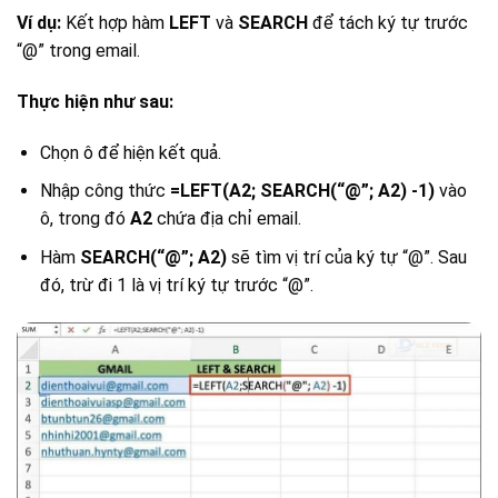
Ví dụ:
Kết hợp hàm
LEFT
và
SEARCH
để tách ký tự trước
“@” trong email.
Thực hiện như sau:
Chọn ô để hiện kết quả.
Nhập công thức
=LEFT(A2; SEARCH(“@”; A2) -1)
vào
ô, trong đó
A2
chứa địa chỉ email.
Hàm
SEARCH(“@”; A2)
sẽ tìm vị trí của ký tự “@”. Sau
đó, trừ đi 1 là vị trí ký tự trước “@”.