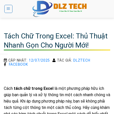
Bỏ
qua
nội
dung
Tách Chữ Trong Excel: Thủ Thuật
Nhanh Gọn Cho Người Mới!
CẬP NHẬT:
12/07/2025
TÁC GIẢ:
DLZTECH
FACEBOOK
Cách
tách chữ trong Excel
là một phương pháp hữu ích
giúp bạn quản lý và xử lý thông tin một cách nhanh chóng và
hiệu quả. Khi áp dụng phương pháp này, bạn sẽ không phải
tách từng cột thông tin một cách thủ công. Hãy cùng khám
phá các hàm tách chuỗi trong Excel một cách dễ hiểu nhất