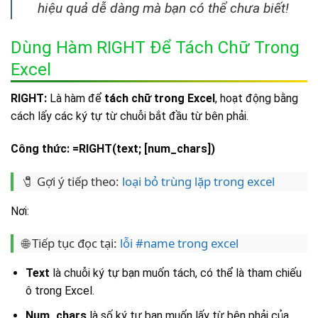
hiệu quả dễ dàng mà bạn có thể chưa biết!
Dùng Hàm RIGHT Để Tách Chữ Trong
Excel
RIGHT:
Là hàm để
tách chữ trong Excel
, hoạt động bằng
cách lấy các ký tự từ chuỗi bắt đầu từ bên phải.
Công thức:
=RIGHT(text; [num_chars])
🧷 Gợi ý tiếp theo:
loại bỏ trùng lặp trong excel
Nơi:
🌐 Tiếp tục đọc tại:
lỗi #name trong excel
Text
là chuỗi ký tự bạn muốn tách, có thể là tham chiếu
ô trong Excel.
Num_chars
là số ký tự bạn muốn lấy từ bên phải của