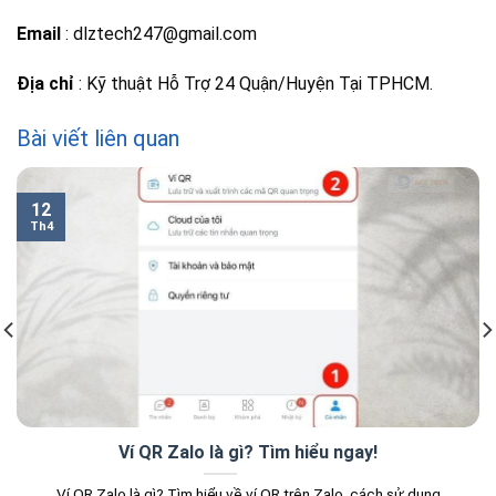
Email
: dlztech247@gmail.com
Địa chỉ
: Kỹ thuật Hỗ Trợ 24 Quận/Huyện Tại TPHCM.
Bài viết liên quan
12
Th4
Ví QR Zalo là gì? Tìm hiểu ngay!
Ví QR Zalo là gì? Tìm hiểu về ví QR trên Zalo, cách sử dụng