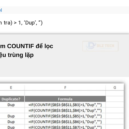
l
tra) > 1, ‘Dup’, ”)