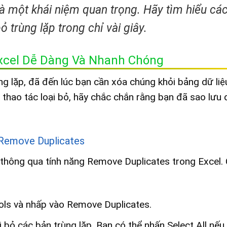
à một khái niệm quan trọng. Hãy tìm hiểu cá
 trùng lặp trong chỉ vài giây.
Excel Dễ Dàng Và Nhanh Chóng
ng lặp, đã đến lúc bạn cần xóa chúng khỏi bảng dữ liệ
 thao tác loại bỏ, hãy chắc chắn rằng bạn đã sao lưu d
ụ Remove Duplicates
 thông qua tính năng Remove Duplicates trong Excel.
ools và nhấp vào Remove Duplicates.
i bỏ các bản trùng lặp. Bạn có thể nhấn Select All nế