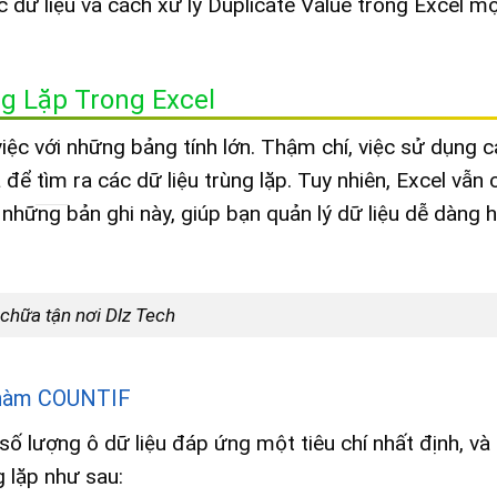
c dữ liệu và cách xử lý Duplicate Value trong Excel m
ng Lặp Trong Excel
m việc với những bảng tính lớn. Thậm chí, việc sử dụng
để tìm ra các dữ liệu trùng lặp. Tuy nhiên, Excel vẫn
những bản ghi này, giúp bạn quản lý dữ liệu dễ dàng h
 chữa tận nơi Dlz Tech
g hàm COUNTIF
 lượng ô dữ liệu đáp ứng một tiêu chí nhất định, và
 lặp như sau: