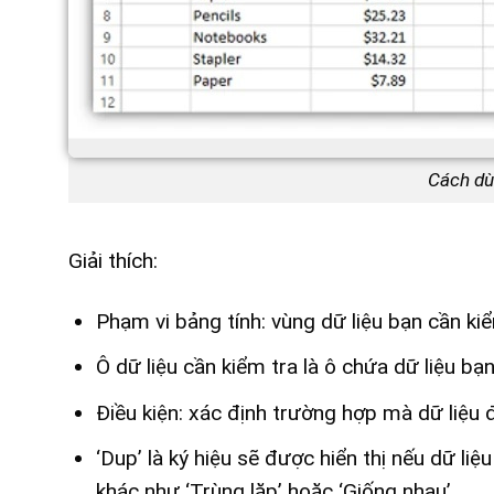
Cách d
Giải thích:
Phạm vi bảng tính: vùng dữ liệu bạn cần ki
Ô dữ liệu cần kiểm tra là ô chứa dữ liệu 
Điều kiện: xác định trường hợp mà dữ liệu đ
‘Dup’ là ký hiệu sẽ được hiển thị nếu dữ liệ
khác như ‘Trùng lặp’ hoặc ‘Giống nhau’.