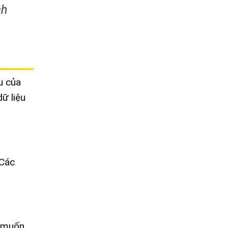
ch
u của
ữ liệu
 Các
u muốn