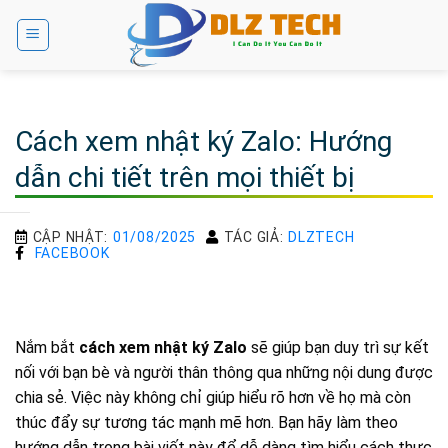
Bỏ
qua
nội
dung
Cách xem nhật ký Zalo: Hướng
dẫn chi tiết trên mọi thiết bị
CẬP NHẬT:
01/08/2025
TÁC GIẢ:
DLZTECH
FACEBOOK
Nắm bắt
cách xem nhật ký Zalo
sẽ giúp bạn duy trì sự kết
nối với bạn bè và người thân thông qua những nội dung được
chia sẻ. Việc này không chỉ giúp hiểu rõ hơn về họ mà còn
thúc đẩy sự tương tác mạnh mẽ hơn. Bạn hãy làm theo
hướng dẫn trong bài viết này để dễ dàng tìm hiểu cách thực