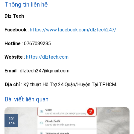
Thông tin liên hệ
Dlz Tech
Facebook
:
https://www.facebook.com/dlztech247/
Hotline
: 0767089285
Website
:
https://dlztech.com
Email
: dlztech247@gmail.com
Địa chỉ
: Kỹ thuật Hỗ Trợ 24 Quận/Huyện Tại TPHCM.
Bài viết liên quan
12
Th4