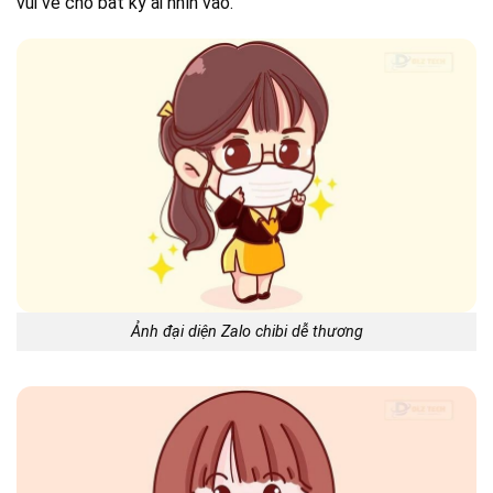
vui vẻ cho bất kỳ ai nhìn vào.
Ảnh đại diện Zalo chibi dễ thương