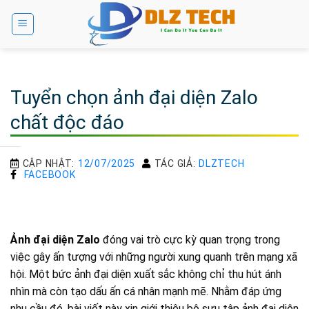
Bỏ
qua
nội
dung
Tuyển chọn ảnh đại diện Zalo
chất độc đáo
CẬP NHẬT:
12/07/2025
TÁC GIẢ:
DLZTECH
FACEBOOK
Ảnh đại diện Zalo
đóng vai trò cực kỳ quan trọng trong
việc gây ấn tượng với những người xung quanh trên mạng xã
hội. Một bức ảnh đại diện xuất sắc không chỉ thu hút ánh
nhìn mà còn tạo dấu ấn cá nhân mạnh mẽ. Nhằm đáp ứng
nhu cầu đó, bài viết này xin giới thiệu bộ sưu tập ảnh đại diện