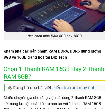
Nên chọn mua RAM 8GB hay 16GB
Khám phá các sản phẩm RAM DDR4, DDR5 dung lượng
8GB và 16GB đang hot tại Dlz Tech
Chọn 1 Thanh RAM 16GB Hay 2 Thanh
RAM 8GB?
🚀 Đừng bỏ qua bài viết:
kiểm tra ram máy tính
Nhiều chuyên gia cho rằng việc sử dụng 2 thanh RAM 8GB
sẽ mang lại hiệu suất tối ưu hơn so với 1 thanh RAM 16GB.