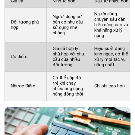
Giá cả
Kinh tế hơn
Đầu tư nhiều hơn
Người dùng
Người dùng cơ
chuyên sâu cần
Đối tượng phù
bản có nhu cầu
hiệu năng cao và
hợp
sử dụng nhẹ
khả năng xử lý
nhàng
nặng
Giá cả hợp lý,
Hiệu suất đáng
phù hợp với nhu
kinh ngạc, có thể
Ưu điểm
cầu của nhiều
xử lý mọi tác vụ
đối tượng
nặng nhất
Có thể gặp độ
trễ khi chạy
Nhược điểm
Chi phí cao hơn
nhiều ứng dụng
nặng đồng thời