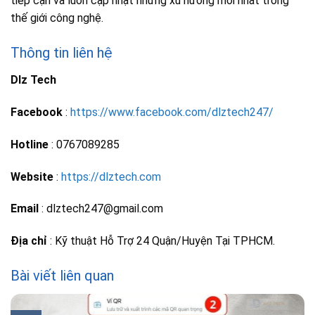
tiếp cận và luôn cập nhật những xu hướng mới nhất trong
thế giới công nghệ.
Thông tin liên hệ
Dlz Tech
Facebook
:
https://www.facebook.com/dlztech247/
Hotline
: 0767089285
Website
:
https://dlztech.com
Email
: dlztech247@gmail.com
Địa chỉ
: Kỹ thuật Hỗ Trợ 24 Quận/Huyện Tại TPHCM.
Bài viết liên quan