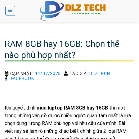
Bỏ
qua
nội
dung
RAM 8GB hay 16GB: Chọn thế
nào phù hợp nhất?
CẬP NHẬT:
11/07/2025
TÁC GIẢ:
DLZTECH
FACEBOOK
Khi quyết định
mua laptop
RAM 8GB hay 16GB
thì một
trong những vấn đề được nhiều người quan tâm nhất là lựa
chọn dung lượng RAM phù hợp với nhu cầu của mình. Bài
viết này sẽ làm rõ những khác biệt chính giữa 2 loại RAM
này để bạn có thể đưa ra quyết định chính xác nhất.