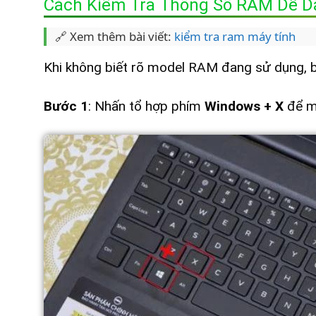
Cách Kiểm Tra Thông Số RAM Dễ D
🔗 Xem thêm bài viết:
kiểm tra ram máy tính
Khi không biết rõ model RAM đang sử dụng, bạ
Bước 1
: Nhấn tổ hợp phím
Windows + X
để 