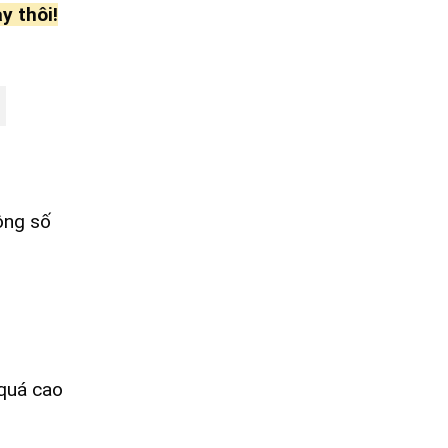
y thôi!
ông số
quá cao