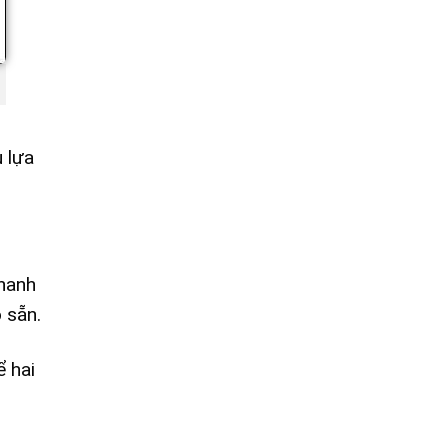
 lựa
thanh
 sẵn.
 hai