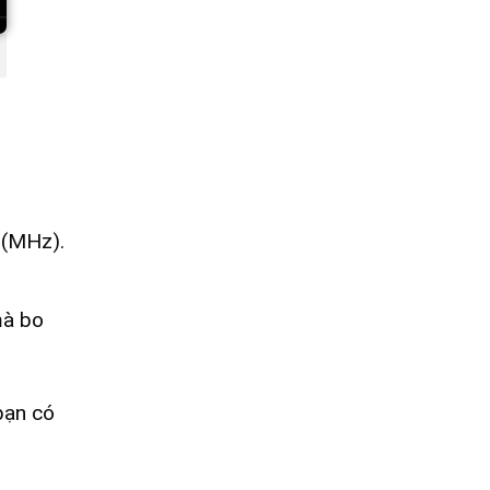
 (MHz).
mà bo
bạn có