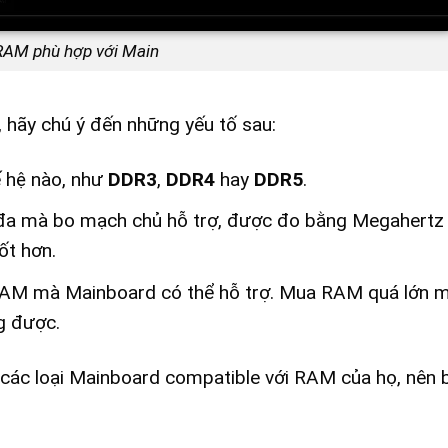
RAM phù hợp với Main
 hãy chú ý đến những yếu tố sau:
 hệ nào, như
DDR3
,
DDR4
hay
DDR5
.
ối đa mà bo mạch chủ hỗ trợ, được đo bằng Megahertz
ốt hơn.
RAM mà Mainboard có thể hỗ trợ. Mua RAM quá lớn 
g được.
 các loại Mainboard compatible với RAM của họ, nên 