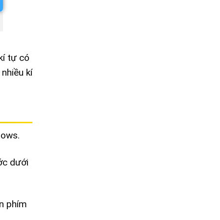
í tự có
nhiều kí
dows.
ớc dưới
n phím