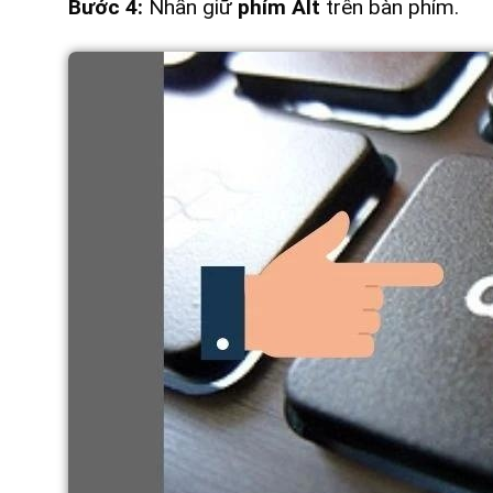
Bước 4:
Nhấn giữ
phím Alt
trên bàn phím.