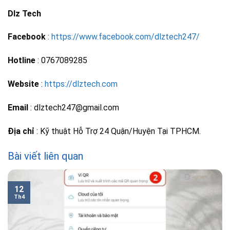
Dlz Tech
Facebook
:
https://www.facebook.com/dlztech247/
Hotline
: 0767089285
Website
:
https://dlztech.com
Email
: dlztech247@gmail.com
Địa chỉ
: Kỹ thuật Hỗ Trợ 24 Quận/Huyện Tại TPHCM.
Bài viết liên quan
12
Th4