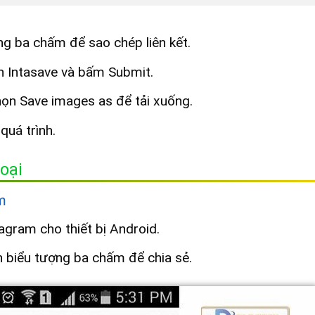
ng ba chấm để sao chép liên kết.
n Intasave và bấm Submit.
họn Save images as để tải xuống.
quá trình.
oại
m
gram cho thiết bị Android.
n biểu tượng ba chấm để chia sẻ.