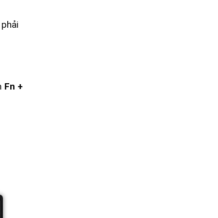
 phải
ím
Fn +