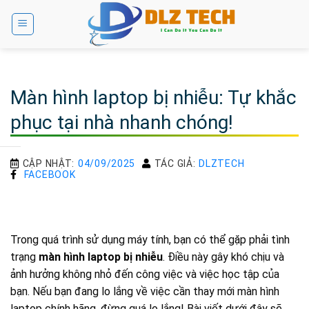
Bỏ
qua
nội
dung
Màn hình laptop bị nhiễu: Tự khắc
phục tại nhà nhanh chóng!
CẬP NHẬT:
04/09/2025
TÁC GIẢ:
DLZTECH
FACEBOOK
Trong quá trình sử dụng máy tính, bạn có thể gặp phải tình
trạng
màn hình laptop bị nhiễu
. Điều này gây khó chịu và
ảnh hưởng không nhỏ đến công việc và việc học tập của
bạn. Nếu bạn đang lo lắng về việc cần thay mới màn hình
laptop chính hãng, đừng quá lo lắng! Bài viết dưới đây sẽ