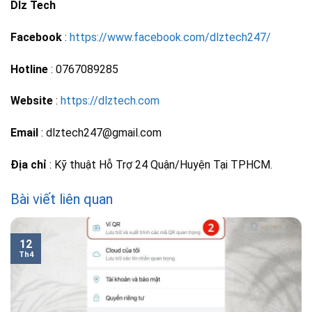
Dlz Tech
Facebook
:
https://www.facebook.com/dlztech247/
Hotline
: 0767089285
Website
:
https://dlztech.com
Email
: dlztech247@gmail.com
Địa chỉ
: Kỹ thuật Hỗ Trợ 24 Quận/Huyện Tại TPHCM.
Bài viết liên quan
12
Th4