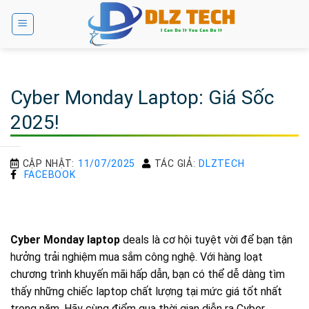
Bỏ
qua
nội
dung
Cyber Monday Laptop: Giá Sốc
2025!
CẬP NHẬT:
11/07/2025
TÁC GIẢ:
DLZTECH
FACEBOOK
Cyber Monday laptop
deals là cơ hội tuyệt vời để bạn tận
hưởng trải nghiệm mua sắm công nghệ. Với hàng loạt
chương trình khuyến mãi hấp dẫn, bạn có thể dễ dàng tìm
thấy những chiếc laptop chất lượng tại mức giá tốt nhất
trong năm. Hãy cùng điểm qua thời gian diễn ra Cyber