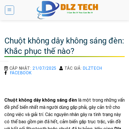
Bỏ
qua
nội
dung
Chuột không dây không sáng đèn:
Khắc phục thế nào?
CẬP NHẬT:
21/07/2025
TÁC GIẢ:
DLZTECH
FACEBOOK
Chuột không dây không sáng đèn
là một trong những vấn
đề phổ biến nhất mà người dùng gặp phải, gây cản trở cho
công việc và giải trí. Các nguyên nhân gây ra tình trạng này
có thể bao gồm pin đã hết, cảm biến gặp trục trặc, vấn đề
với kết nối Bluetooth hoặc chuột đã bị hỏng. Hãy cùng
Dlz