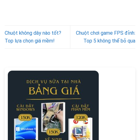
Chuột không dây nào tốt?
Chuột chơi game FPS đỉnh:
Top lựa chọn giá mềm!
Top 5 không thể bỏ qua