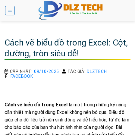
Bỏ
qua
nội
dung
Cách vẽ biểu đồ trong Excel: Cột,
đường, tròn siêu dễ!
CẬP NHẬT:
09/10/2025
TÁC GIẢ:
DLZTECH
FACEBOOK
Cách vẽ biểu đồ trong Excel
là một trong những kỹ năng
cần thiết mà người dùng Excel không nên bỏ qua. Biểu đồ
giúp cho dữ liệu trở nên sinh động và dễ hiểu hơn, từ đó làm
cho báo cáo của bạn thu hút ánh nhìn của người đọc. Bài
viết này sẽ hướng dẫn bạn cách tạo và chỉnh sửa biểu đồ