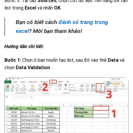
Bước 3: Tại tab
Sources
, chọn cột dữ liệu Tên hàng để tạo
list trong
Excel
và nhấn
OK
.
Bạn có biết cách
đánh số trang trong
excel
? Mời bạn tham khảo!
Hướng dẫn chi tiết:
Bước 1:
Chọn ô bạn muốn tạo list, sau đó vào thẻ
Data
và
chọn
Data Validation
.