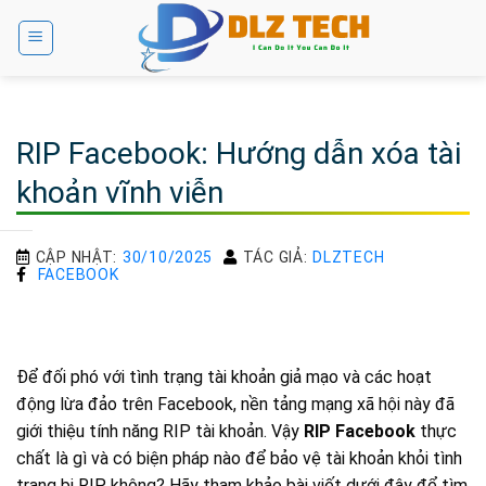
Bỏ
qua
nội
dung
RIP Facebook: Hướng dẫn xóa tài
khoản vĩnh viễn
CẬP NHẬT:
30/10/2025
TÁC GIẢ:
DLZTECH
FACEBOOK
Để đối phó với tình trạng tài khoản giả mạo và các hoạt
động lừa đảo trên Facebook, nền tảng mạng xã hội này đã
giới thiệu tính năng RIP tài khoản. Vậy
RIP Facebook
thực
chất là gì và có biện pháp nào để bảo vệ tài khoản khỏi tình
trạng bị RIP không? Hãy tham khảo bài viết dưới đây để tìm