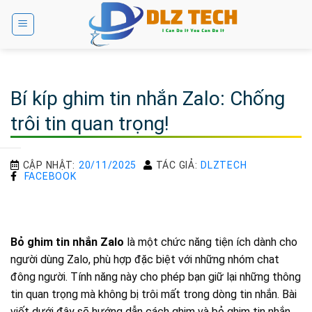
Bỏ
qua
nội
dung
Bí kíp ghim tin nhắn Zalo: Chống
trôi tin quan trọng!
CẬP NHẬT:
20/11/2025
TÁC GIẢ:
DLZTECH
FACEBOOK
Bỏ ghim tin nhắn Zalo
là một chức năng tiện ích dành cho
người dùng Zalo, phù hợp đặc biệt với những nhóm chat
đông người. Tính năng này cho phép bạn giữ lại những thông
tin quan trọng mà không bị trôi mất trong dòng tin nhắn. Bài
viết dưới đây sẽ hướng dẫn cách ghim và bỏ ghim tin nhắn