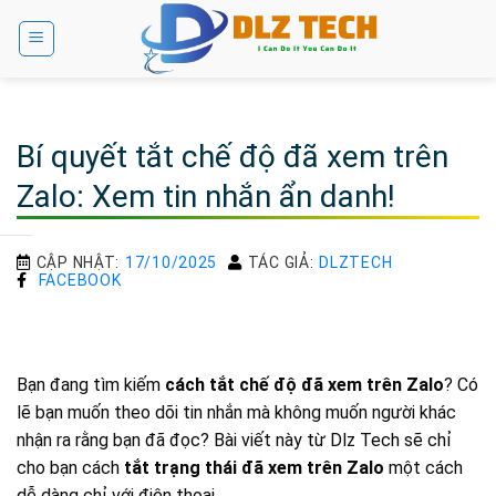
Bỏ
qua
nội
dung
Bí quyết tắt chế độ đã xem trên
Zalo: Xem tin nhắn ẩn danh!
CẬP NHẬT:
17/10/2025
TÁC GIẢ:
DLZTECH
FACEBOOK
Bạn đang tìm kiếm
cách tắt chế độ đã xem trên Zalo
? Có
lẽ bạn muốn theo dõi tin nhắn mà không muốn người khác
nhận ra rằng bạn đã đọc? Bài viết này từ Dlz Tech sẽ chỉ
cho bạn cách
tắt trạng thái đã xem trên Zalo
một cách
dễ dàng chỉ với điện thoại.