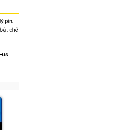
ý pin.
bật chế
-us
.