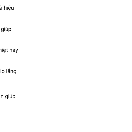
à hiệu
 giúp
iệt hay
lo lắng
òn giúp