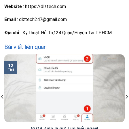
Website
: https://dlztech.com
Email
: dlztech247@gmail.com
Địa chỉ
: Kỹ thuật Hỗ Trợ 24 Quận/Huyện Tại TPHCM.
Bài viết liên quan
12
Th4
Ví QR Zalo là gì? Tìm hiểu ngay!