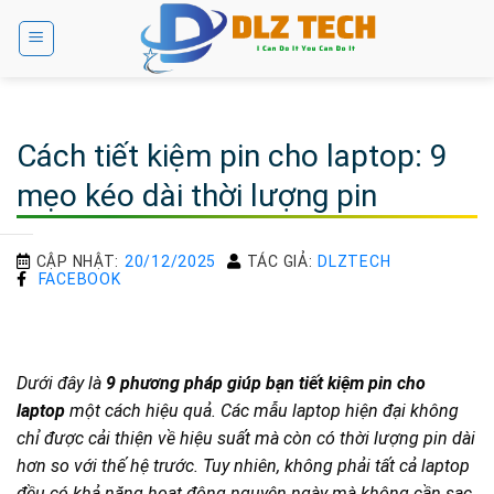
Bỏ
qua
nội
dung
Cách tiết kiệm pin cho laptop: 9
mẹo kéo dài thời lượng pin
CẬP NHẬT:
20/12/2025
TÁC GIẢ:
DLZTECH
FACEBOOK
Dưới đây là
9 phương pháp giúp bạn tiết kiệm pin cho
laptop
một cách hiệu quả.
Các mẫu laptop hiện đại không
chỉ được cải thiện về hiệu suất mà còn có thời lượng pin dài
hơn so với thế hệ trước. Tuy nhiên, không phải tất cả laptop
đều có khả năng hoạt động nguyên ngày mà không cần sạc.