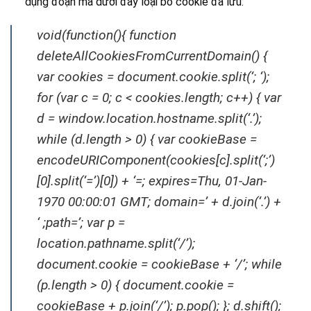
dụng đoạn mã dưới đây loại bỏ cookie đã lưu:
void(function(){ function
deleteAllCookiesFromCurrentDomain() {
var cookies = document.cookie.split(‘; ‘);
for (var c = 0; c < cookies.length; c++) { var
d = window.location.hostname.split(‘.’);
while (d.length > 0) { var cookieBase =
encodeURIComponent(cookies[c].split(‘;’)
[0].split(‘=’)[0]) + ‘=; expires=Thu, 01-Jan-
1970 00:00:01 GMT; domain=’ + d.join(‘.’) +
‘ ;path=’; var p =
location.pathname.split(‘/’);
document.cookie = cookieBase + ‘/’; while
(p.length > 0) { document.cookie =
cookieBase + p.join(‘/’); p.pop(); }; d.shift();