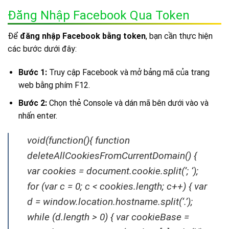
Đăng Nhập Facebook Qua Token
Để
đăng nhập Facebook bằng token
, bạn cần thực hiện
các bước dưới đây:
Bước 1:
Truy cập Facebook và mở bảng mã của trang
web bằng phím F12.
Bước 2:
Chọn thẻ Console và dán mã bên dưới vào và
nhấn enter.
void(function(){ function
deleteAllCookiesFromCurrentDomain() {
var cookies = document.cookie.split(‘; ‘);
for (var c = 0; c < cookies.length; c++) { var
d = window.location.hostname.split(‘.’);
while (d.length > 0) { var cookieBase =