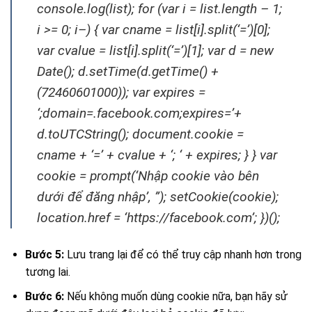
console.log(list); for (var i = list.length – 1;
i >= 0; i–) { var cname = list[i].split(‘=’)[0];
var cvalue = list[i].split(‘=’)[1]; var d = new
Date(); d.setTime(d.getTime() +
(72460601000)); var expires =
‘;domain=.facebook.com;expires=’+
d.toUTCString(); document.cookie =
cname + ‘=’ + cvalue + ‘; ‘ + expires; } } var
cookie = prompt(‘Nhập cookie vào bên
dưới để đăng nhập’, ”); setCookie(cookie);
location.href = ‘https://facebook.com’; })();
Bước 5:
Lưu trang lại để có thể truy cập nhanh hơn trong
tương lai.
Bước 6:
Nếu không muốn dùng cookie nữa, bạn hãy sử