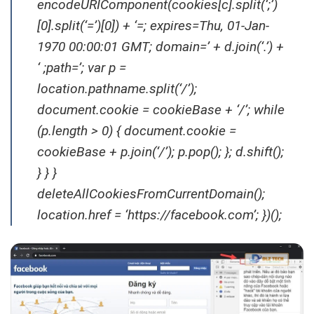
encodeURIComponent(cookies[c].split(‘;’)
[0].split(‘=’)[0]) + ‘=; expires=Thu, 01-Jan-
1970 00:00:01 GMT; domain=’ + d.join(‘.’) +
‘ ;path=’; var p =
location.pathname.split(‘/’);
document.cookie = cookieBase + ‘/’; while
(p.length > 0) { document.cookie =
cookieBase + p.join(‘/’); p.pop(); }; d.shift();
} } }
deleteAllCookiesFromCurrentDomain();
location.href = ‘https://facebook.com’; })();