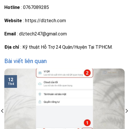
Hotline
: 0767089285
Website
: https://dlztech.com
Email
: dlztech247@gmail.com
Địa chỉ
: Kỹ thuật Hỗ Trợ 24 Quận/Huyện Tại TPHCM.
Bài viết liên quan
12
Th4