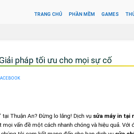
TRANG CHỦ
PHẦN MỀM
GAMES
TH
Giải pháp tối ưu cho mọi sự cố
FACEBOOK
” tại Thuận An? Đừng lo lắng! Dịch vụ
sửa máy in tại 
ết mọi vấn đề một cách nhanh chóng và hiệu quả. Với 
m, chúng tôi cam kết mang đến cho bạn dịch vụ
sửa ch