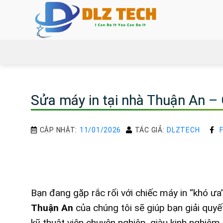
Bỏ
qua
nội
dung
Sửa máy in tại nhà Thuận An – 
CẬP NHẬT:
11/01/2026
TÁC GIẢ:
DLZTECH
Bạn đang gặp rắc rối với chiếc máy in “khó ưa
Thuận An
của chúng tôi sẽ giúp bạn giải quy
kỹ thuật viên chuyên nghiệp, giàu kinh nghiệ