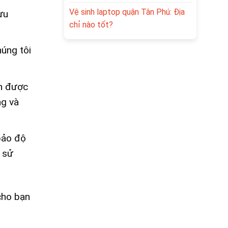
Vệ sinh laptop quận Tân Phú: Địa
ưu
chỉ nào tốt?
húng tôi
ên được
ng và
bảo độ
 sử
cho bạn