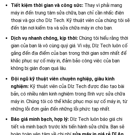
Tiết kiệm thời gian và công sức:
Thay vì phải mang
máy in đến trung tâm sửa chữa, bạn chỉ cần nhấc điện
thoại và gọi cho Dlz Tech. Kỹ thuật viên của chúng tôi sẽ
đến tận nơi kiểm tra và sửa chữa máy in cho bạn.
Dịch vụ nhanh chóng, kịp thời:
Chúng tôi hiểu rằng thời
gian của bạn là vô cùng quý giá. Vì vậy, Dlz Tech luôn cố
gắng đến địa điểm của bạn trong thời gian sớm nhất để
khắc phục sự cố máy in, đảm bảo công việc của bạn
không bị gián đoạn quá lâu.
Đội ngũ kỹ thuật viên chuyên nghiệp, giàu kinh
nghiệm:
Kỹ thuật viên của Dlz Tech được đào tạo bài
bản, có nhiều năm kinh nghiệm trong lĩnh vực sửa chữa
máy in. Chúng tôi có thể khắc phục mọi sự cố máy in, từ
những lỗi đơn giản đến những lỗi phức tạp nhất.
Báo giá minh bạch, hợp lý:
Dlz Tech luôn báo giá chi
tiết và minh bạch trước khi tiến hành sửa chữa. Bạn sẽ
hoàn toàn yên tâm về chi phí
sửa máy in giá rẻ Dĩ An