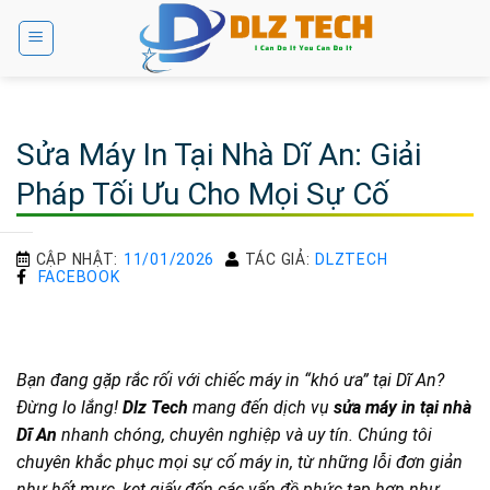
Bỏ
qua
nội
dung
Sửa Máy In Tại Nhà Dĩ An: Giải
Pháp Tối Ưu Cho Mọi Sự Cố
CẬP NHẬT:
11/01/2026
TÁC GIẢ:
DLZTECH
FACEBOOK
Bạn đang gặp rắc rối với chiếc máy in “khó ưa” tại Dĩ An?
Đừng lo lắng!
Dlz Tech
mang đến dịch vụ
sửa máy in tại nhà
Dĩ An
nhanh chóng, chuyên nghiệp và uy tín. Chúng tôi
chuyên khắc phục mọi sự cố máy in, từ những lỗi đơn giản
như hết mực, kẹt giấy đến các vấn đề phức tạp hơn như