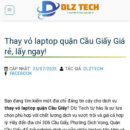
Bỏ
qua
nội
dung
Thay vỏ laptop quận Cầu Giấy Giá
rẻ, lấy ngay!
CẬP NHẬT:
25/07/2025
TÁC GIẢ:
DLZTECH
FACEBOOK
Bạn đang tìm kiếm một địa chỉ đáng tin cậy cho dịch vụ
thay vỏ laptop quận Cầu Giấy
? Dlz Tech tự hào là sự lựa
chọn phù hợp với chất lượng dịch vụ vượt trội và giá cả hợp
lý. Hãy đến địa chỉ 306 Cầu Giấy, Phường Dịch Vọng, Quận
Cầu Giấy để trải nghiệm dịch vụ sửa chữa laptop tận tâm và