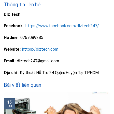
Thông tin liên hệ
Dlz Tech
Facebook
:
https://www.facebook.com/dlztech247/
Hotline
: 0767089285
Website
:
https://dlztech.com
Email
: dlztech247@gmail.com
Địa chỉ
: Kỹ thuật Hỗ Trợ 24 Quận/Huyện Tại TPHCM.
Bài viết liên quan
15
Th1