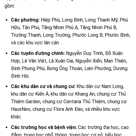
gồm:
Các phường:
Hiệp Phú, Long Bình, Long Thạnh Mỹ, Phú
Hữu, Tân Phú, Tăng Nhơn Phú A, Tăng Nhơn Phú B,
Trường Thạnh, Long Trường, Phước Long B, Phước Bình,
và các khu vực lân cận.
Các tuyến đường chính:
Nguyễn Duy Trinh, Đỗ Xuân
Hợp, Lê Văn Việt, Lã Xuân Oai, Nguyễn Xiển, Man Thiện,
Đình Phong Phú, Bưng Ông Thoàn, Liên Phường, Dương
Đình Hội.
Các khu dân cư và chung cư:
Khu dân cư Nam Long,
khu dân cư Kiến Á, khu dân cư Khang An, chung cư Thủ
Thiêm Garden, chung cư Centana Thủ Thiêm, chung cư
HausNeo, chung cư Flora Anh Đào, và nhiều khu vực
khác.
Các trường học và bệnh viện:
Các trường đại học, cao
đẳng, trung học phổ thông, trung học cơ sở, tiểu học,