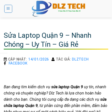
Bỏ
qua
nội
dung
Sửa Laptop Quận 9 – Nhanh
Chóng – Uy Tín – Giá Rẻ
CẬP NHẬT:
14/01/2026
TÁC GIẢ:
DLZTECH
FACEBOOK
Bạn đang tìm kiếm dịch vụ
sửa laptop Quận 9
uy tín, nhanh
chóng và chuyên nghiệp? Dlz Tech là lựa chọn hoàn hảo
dành cho bạn. Chúng tôi cung cấp đa dạng các dịch vụ
sửa
chữa laptop Quận 9
, từ phần cứng đến phần mềm, đảm bảo
khắc phục mọi sự cố một cách hiệu quả. Với đội ngũ kỹ