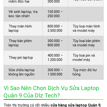
mềm độc hại
300.000
Vệ sinh laptop, tra
150.000 –
keo tản nhiệt
250.000
Thay màn hình
800.000 –
Tùy loại màn hình
laptop
2.500.000
và model máy
Thay bàn phím
300.000 –
Tùy loại bàn phím
laptop
800.000
và model máy
400.000 –
Tùy loại pin và
Thay pin laptop
1.200.000
model máy
Sửa chữa laptop
300.000 –
Tùy mức độ hư
không lên nguồn
1.500.000
hỏng
Vì Sao Nên Chọn Dịch Vụ Sửa Laptop
Quận 9 Của Dlz Tech?
Trên thị trường có rất nhiều
cửa hàng sửa laptop Quận 9
,