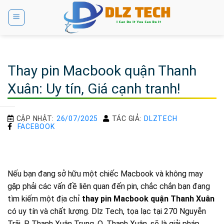
Bỏ
qua
nội
dung
Thay pin Macbook quận Thanh
Xuân: Uy tín, Giá cạnh tranh!
CẬP NHẬT:
26/07/2025
TÁC GIẢ:
DLZTECH
FACEBOOK
Nếu bạn đang sở hữu một chiếc Macbook và không may
gặp phải các vấn đề liên quan đến pin, chắc chắn bạn đang
tìm kiếm một địa chỉ
thay pin Macbook quận Thanh Xuân
có uy tín và chất lượng. Dlz Tech, tọa lạc tại 270 Nguyễn
Trãi, P. Thanh Xuân Trung, Q. Thanh Xuân, sẽ là giải pháp