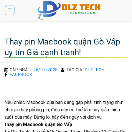
Bỏ
qua
nội
dung
Thay pin Macbook quận Gò Vấp
uy tín Giá cạnh tranh!
CẬP NHẬT:
26/07/2025
TÁC GIẢ:
DLZTECH
FACEBOOK
Nếu chiếc Macbook của bạn đang gặp phải tình trạng như
chai pin hay phồng pin, điều này có thể làm suy giảm hiệu
suất của máy. Đừng lo, hãy đến ngay với dịch vụ
thay pin Macbook quận Gò Vấp
tại Dlz Tech, địa chỉ 615 Quang Trung, Phường 11, Quận Gò