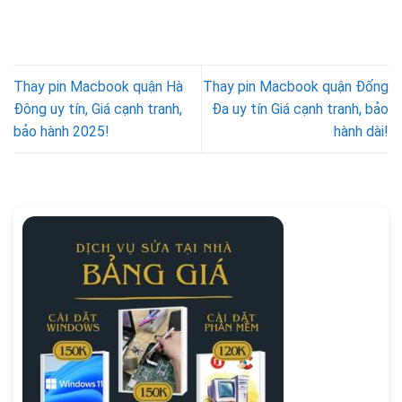
Thay pin Macbook quận Hà
Thay pin Macbook quận Đống
Đông uy tín, Giá cạnh tranh,
Đa uy tín Giá cạnh tranh, bảo
bảo hành 2025!
hành dài!