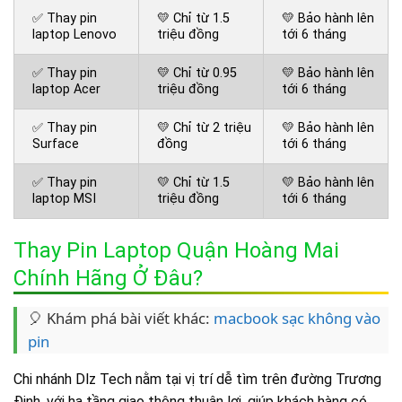
✅ Thay pin
💛 Chỉ từ 1.5
💛 Bảo hành lên
laptop Lenovo
triệu đồng
tới 6 tháng
✅ Thay pin
💛 Chỉ từ 0.95
💛 Bảo hành lên
laptop Acer
triệu đồng
tới 6 tháng
✅ Thay pin
💛 Chỉ từ 2 triệu
💛 Bảo hành lên
Surface
đồng
tới 6 tháng
✅ Thay pin
💛 Chỉ từ 1.5
💛 Bảo hành lên
laptop MSI
triệu đồng
tới 6 tháng
Thay Pin Laptop Quận Hoàng Mai
Chính Hãng Ở Đâu?
🎈 Khám phá bài viết khác:
macbook sạc không vào
pin
Chi nhánh Dlz Tech nằm tại vị trí dễ tìm trên đường Trương
Định, với hạ tầng giao thông thuận lợi, giúp khách hàng có