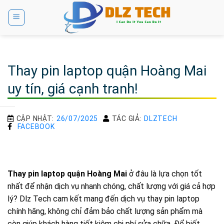
Bỏ
qua
nội
dung
Thay pin laptop quận Hoàng Mai
uy tín, giá cạnh tranh!
CẬP NHẬT:
26/07/2025
TÁC GIẢ:
DLZTECH
FACEBOOK
Thay pin laptop quận Hoàng Mai
ở đâu là lựa chọn tốt
nhất để nhận dịch vụ nhanh chóng, chất lượng với giá cả hợp
lý? Dlz Tech cam kết mang đến dịch vụ thay pin laptop
chính hãng, không chỉ đảm bảo chất lượng sản phẩm mà
còn giúp khách hàng tiết kiệm chi phí sửa chữa. Để biết