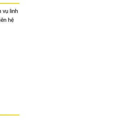
 vụ linh
iên hệ