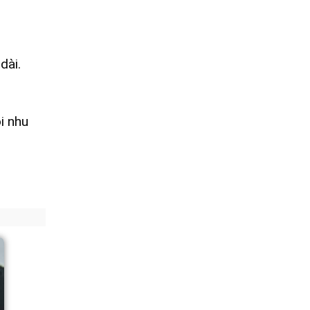
dài.
i nhu