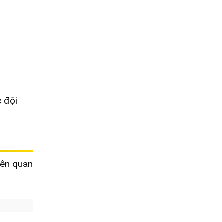
c đội
iên quan