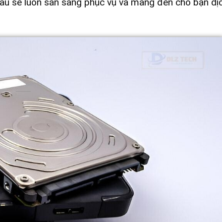
 Tàu sẽ luôn sẵn sàng phục vụ và mang đến cho bạn dị