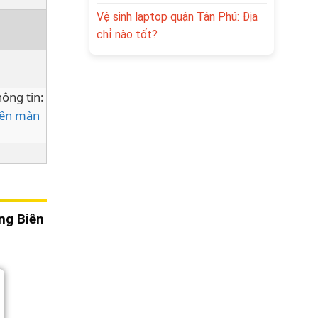
Vệ sinh laptop quận Tân Phú: Địa
chỉ nào tốt?
ông tin:
lên màn
ng Biên