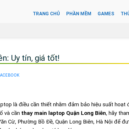
TRANG CHỦ
PHẦN MỀM
GAMES
TH
: Uy tín, giá tốt!
FACEBOOK
aptop là điều cần thiết nhằm đảm bảo hiệu suất hoạt
cố và cần
thay main laptop Quận Long Biên
, hãy tha
Văn Cừ, Phường Bồ Đề, Quận Long Biên, Hà Nội để đ