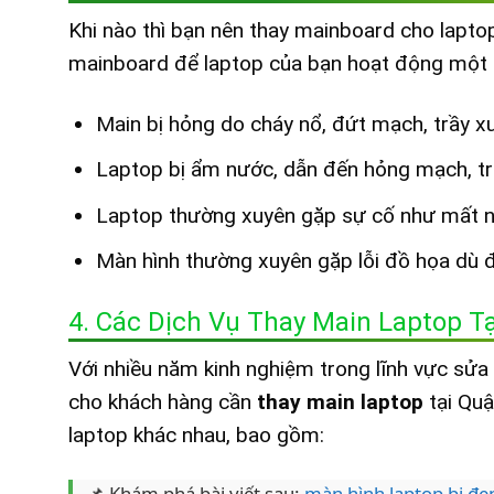
Khi nào thì bạn nên thay mainboard cho laptop
mainboard để laptop của bạn hoạt động một c
Main bị hỏng do cháy nổ, đứt mạch, trầy x
Laptop bị ẩm nước, dẫn đến hỏng mạch, tr
Laptop thường xuyên gặp sự cố như mất n
Màn hình thường xuyên gặp lỗi đồ họa dù đ
4. Các Dịch Vụ Thay Main Laptop Tạ
Với nhiều năm kinh nghiệm trong lĩnh vực sửa 
cho khách hàng cần
thay main laptop
tại Quậ
laptop khác nhau, bao gồm:
📌 Khám phá bài viết sau:
màn hình laptop bị đe