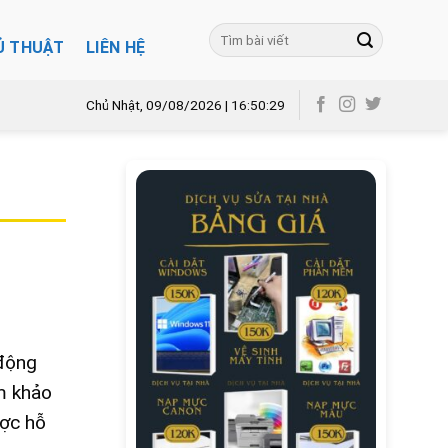
Ủ THUẬT
LIÊN HỆ
Chủ Nhật, 09/08/2026 | 16:50:31
 động
m khảo
ược hỗ