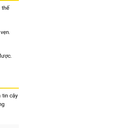
 thế
vẹn.
được.
 tin cậy
ng