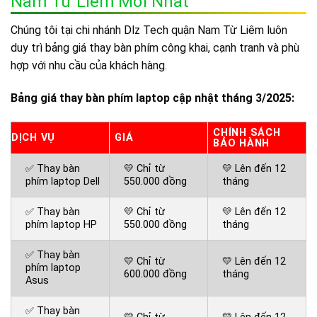
Nam Từ Liêm Mới Nhất
Chúng tôi tại chi nhánh Dlz Tech quận Nam Từ Liêm luôn
duy trì bảng giá thay bàn phím công khai, cạnh tranh và phù
hợp với nhu cầu của khách hàng.
Bảng giá thay bàn phím laptop cập nhật tháng 3/2025:
CHÍNH SÁCH
DỊCH VỤ
GIÁ
BẢO HÀNH
✅ Thay bàn
💛 Chỉ từ
💛 Lên đến 12
phím laptop Dell
550.000 đồng
tháng
✅ Thay bàn
💛 Chỉ từ
💛 Lên đến 12
phím laptop HP
550.000 đồng
tháng
✅ Thay bàn
💛 Chỉ từ
💛 Lên đến 12
phím laptop
600.000 đồng
tháng
Asus
✅ Thay bàn