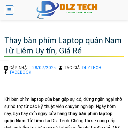
Bỏ
qua
nội
dung
Thay bàn phím Laptop quận Nam
Từ Liêm Uy tín, Giá Rẻ
CẬP NHẬT:
28/07/2025
TÁC GIẢ:
DLZTECH
FACEBOOK
Khi bàn phím laptop của bạn gặp sự cố, đừng ngần ngại nhờ
sự hỗ trợ từ các kỹ thuật viên chuyên nghiệp. Ngày hôm
nay, bạn hãy đến ngay cửa hàng
thay bàn phím laptop
quận Nam Tử Liêm
tại Dlz Tech. Chúng tôi sẽ cung cấp
dịch vụ kiểm tra, báo giá và tư vấn miễn phí tại địa chỉ: 153