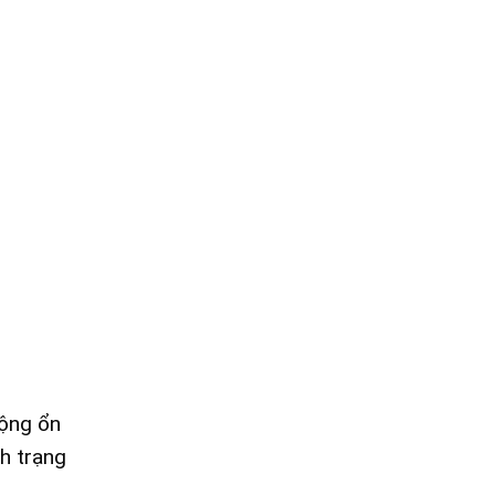
động ổn
nh trạng