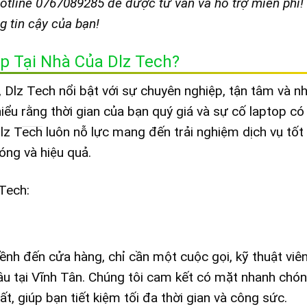
 hotline 0767089285 để được tư vấn và hỗ trợ miễn phí!
 tin cậy của bạn!
p Tại Nhà Của Dlz Tech?
, Dlz Tech nổi bật với sự chuyên nghiệp, tận tâm và nh
iểu rằng thời gian của bạn quý giá và sự cố laptop có
Dlz Tech luôn nỗ lực mang đến trải nghiệm dịch vụ tốt 
óng và hiệu quả.
 Tech:
nh đến cửa hàng, chỉ cần một cuộc gọi, kỹ thuật viê
đâu tại Vĩnh Tân. Chúng tôi cam kết có mặt nhanh chón
ất, giúp bạn tiết kiệm tối đa thời gian và công sức.