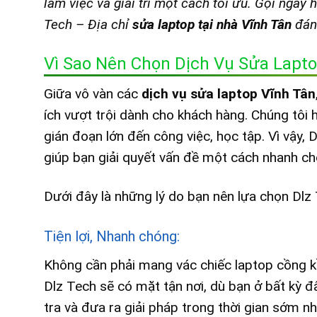
làm việc và giải trí một cách tối ưu. Gọi ngay
Tech – Địa chỉ
sửa laptop tại nhà Vĩnh Tân
đáng
Vì Sao Nên Chọn Dịch Vụ Sửa Lapto
Giữa vô vàn các
dịch vụ sửa laptop Vĩnh Tân
ích vượt trội dành cho khách hàng. Chúng tôi h
gián đoạn lớn đến công việc, học tập. Vì vậy, 
giúp bạn giải quyết vấn đề một cách nhanh ch
Dưới đây là những lý do bạn nên lựa chọn Dlz
Tiện lợi, Nhanh chóng:
Không cần phải mang vác chiếc laptop cồng kề
Dlz Tech sẽ có mặt tận nơi, dù bạn ở bất kỳ 
tra và đưa ra giải pháp trong thời gian sớm nh