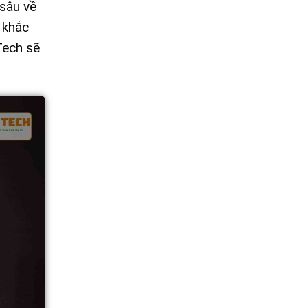
 sâu về
 khắc
Tech sẽ