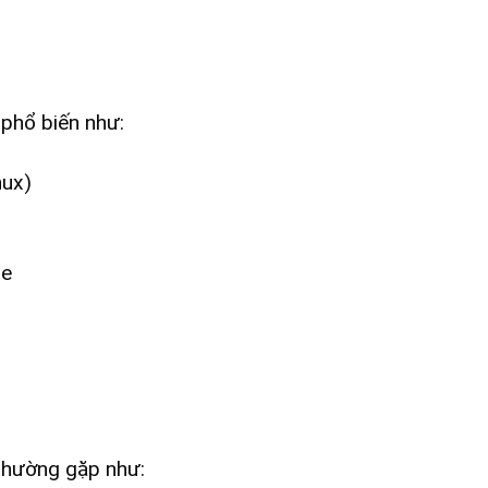
phổ biến như:
nux)
me
 thường gặp như: