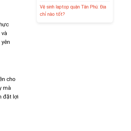
Vệ sinh laptop quận Tân Phú: Địa
chỉ nào tốt?
thực
 và
 yên
bền cho
áy mà
 đặt lợi