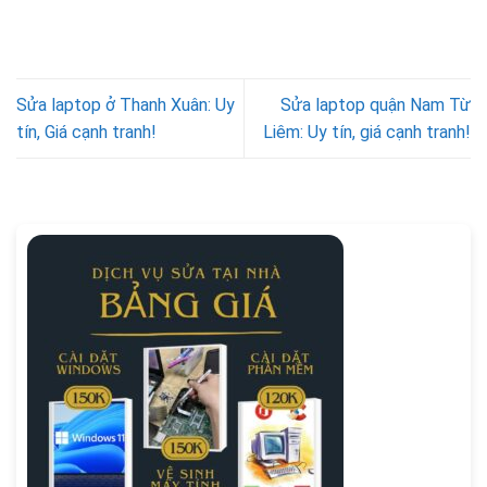
Sửa laptop ở Thanh Xuân: Uy
Sửa laptop quận Nam Từ
tín, Giá cạnh tranh!
Liêm: Uy tín, giá cạnh tranh!