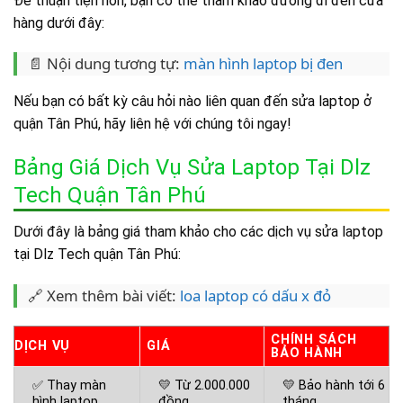
Để thuận tiện hơn, bạn có thể tham khảo đường đi đến cửa
hàng dưới đây:
📄 Nội dung tương tự:
màn hình laptop bị đen
Nếu bạn có bất kỳ câu hỏi nào liên quan đến sửa laptop ở
quận Tân Phú, hãy liên hệ với chúng tôi ngay!
Bảng Giá Dịch Vụ Sửa Laptop Tại Dlz
Tech Quận Tân Phú
Dưới đây là bảng giá tham khảo cho các dịch vụ sửa laptop
tại Dlz Tech quận Tân Phú:
🔗 Xem thêm bài viết:
loa laptop có dấu x đỏ
CHÍNH SÁCH
DỊCH VỤ
GIÁ
BẢO HÀNH
✅ Thay màn
💛 Từ 2.000.000
💛 Bảo hành tới 6
hình laptop
đồng
tháng