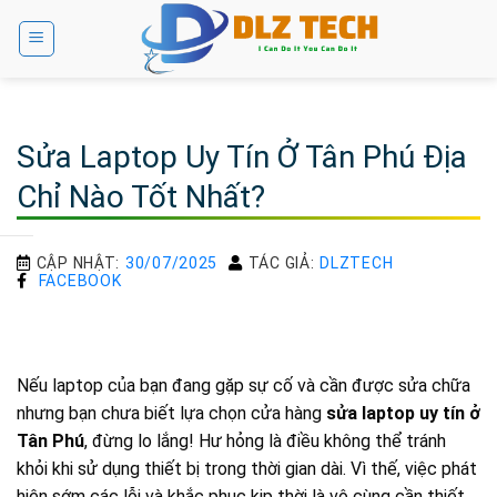
Bỏ
qua
nội
dung
Sửa Laptop Uy Tín Ở Tân Phú Địa
Chỉ Nào Tốt Nhất?
CẬP NHẬT:
30/07/2025
TÁC GIẢ:
DLZTECH
FACEBOOK
Nếu laptop của bạn đang gặp sự cố và cần được sửa chữa
nhưng bạn chưa biết lựa chọn cửa hàng
sửa laptop uy tín ở
Tân Phú
, đừng lo lắng! Hư hỏng là điều không thể tránh
khỏi khi sử dụng thiết bị trong thời gian dài. Vì thế, việc phát
hiện sớm các lỗi và khắc phục kịp thời là vô cùng cần thiết.