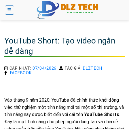
Bỏ
qua
nội
dung
YouTube Short: Tạo video ngắn
dễ dàng
CẬP NHẬT:
07/04/2026
TÁC GIẢ:
DLZTECH
FACEBOOK
Vào tháng 9 năm 2020, YouTube đã chính thức khởi động
việc thử nghiệm một tính năng mới tại một số thị trường, và
tính năng này được biết đến với cái tên
YouTube Shorts
.
Đây là một tính năng cho phép người dùng tạo và chia sẻ
video ngắn trên nền tảng YouTube. Hãy cùng nhau khám phá