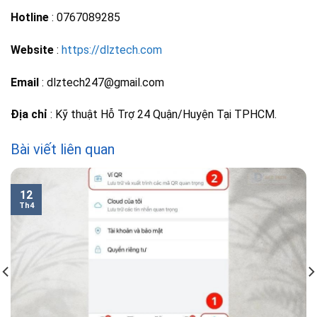
Hotline
: 0767089285
Website
:
https://dlztech.com
Email
: dlztech247@gmail.com
Địa chỉ
: Kỹ thuật Hỗ Trợ 24 Quận/Huyện Tại TPHCM.
Bài viết liên quan
12
Th4