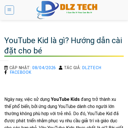
Bỏ
qua
nội
dung
YouTube Kid là gì? Hướng dẫn cài
đặt cho bé
CẬP NHẬT:
08/04/2026
TÁC GIẢ:
DLZTECH
FACEBOOK
Ngày nay, việc sử dụng
YouTube Kids
đang trở thành xu
thế phổ biến, bởi ứng dụng YouTube dành cho người lớn
thường không phù hợp với trẻ nhỏ. Do đó, YouTube Kid đã
được phát triển nhằm phục vụ nhu cầu giải trí và giáo dục
cho các bạn nhỏ. Vậy YouTube Kids thực chất là gì? Bài viết