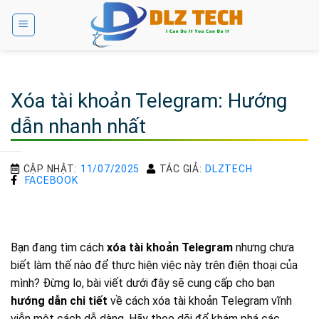
Bỏ
qua
nội
dung
Xóa tài khoản Telegram: Hướng
dẫn nhanh nhất
CẬP NHẬT:
11/07/2025
TÁC GIẢ:
DLZTECH
FACEBOOK
Bạn đang tìm cách
xóa tài khoản Telegram
nhưng chưa
biết làm thế nào để thực hiện việc này trên điện thoại của
mình? Đừng lo, bài viết dưới đây sẽ cung cấp cho bạn
hướng dẫn chi tiết
về cách xóa tài khoản Telegram vĩnh
viễn một cách dễ dàng. Hãy theo dõi để khám phá các