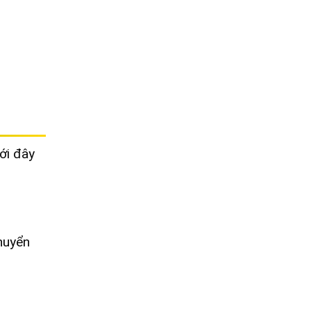
ới đây
huyển