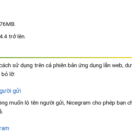
 76MB.
.4 trở lên.
cách sử dụng trên cả phiên bản ứng dụng lẫn web, dư
 bỏ lỡ:
gười gửi
ông muốn lộ tên người gửi, Nicegram cho phép bạn c
ả.
gram