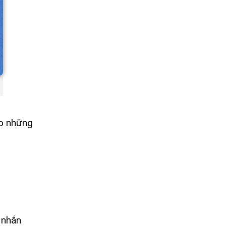
ho những
 nhắn