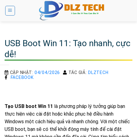
Bỏ
qua
nội
dung
USB Boot Win 11: Tạo nhanh, cực
dễ!
CẬP NHẬT:
04/04/2026
TÁC GIẢ:
DLZTECH
FACEBOOK
Tạo USB boot Win 11
là phương pháp lý tưởng giúp bạn
thực hiện việc cài đặt hoặc khắc phục hệ điều hành
Windows một cách hiệu quả và nhanh chóng. Với một chiếc
USB boot, bạn sẽ có thể khởi động máy tính để cài đặt
Windows 11 mà không cần đến đĩa cài. Cùng tìm hiểu cách