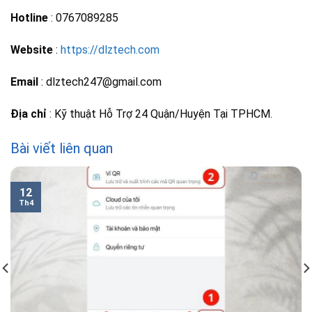
Hotline
: 0767089285
Website
:
https://dlztech.com
Email
: dlztech247@gmail.com
Địa chỉ
: Kỹ thuật Hỗ Trợ 24 Quận/Huyện Tại TPHCM.
Bài viết liên quan
12
Th4