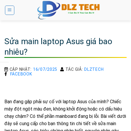
Bỏ
qua
nội
dung
Sửa main laptop Asus giá bao
nhiêu?
CẬP NHẬT:
16/07/2025
TÁC GIẢ:
DLZTECH
FACEBOOK
Bạn đang gặp phải sự cố với laptop Asus của mình? Chiếc
máy đột ngột màu đen, không khởi động hoặc có dấu hiệu
chạy chậm? Có thể phần mainboard đang bị lỗi. Bài viết dưới
đây sẽ cung cấp cho bạn thông tin chi tiết về sửa main
laptop Asus, các triệu chứng nhận biết, nguyên nhân gây