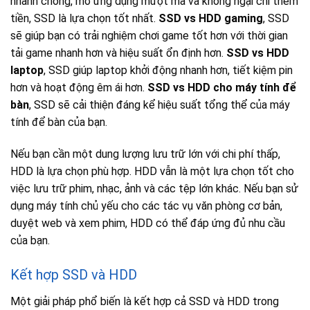
nhanh chóng, mở ứng dụng mượt mà và không ngại chi thêm
tiền, SSD là lựa chọn tốt nhất.
SSD vs HDD gaming
, SSD
sẽ giúp bạn có trải nghiệm chơi game tốt hơn với thời gian
tải game nhanh hơn và hiệu suất ổn định hơn.
SSD vs HDD
laptop
, SSD giúp laptop khởi động nhanh hơn, tiết kiệm pin
hơn và hoạt động êm ái hơn.
SSD vs HDD cho máy tính để
bàn
, SSD sẽ cải thiện đáng kể hiệu suất tổng thể của máy
tính để bàn của bạn.
Nếu bạn cần một dung lượng lưu trữ lớn với chi phí thấp,
HDD là lựa chọn phù hợp. HDD vẫn là một lựa chọn tốt cho
việc lưu trữ phim, nhạc, ảnh và các tệp lớn khác. Nếu bạn sử
dụng máy tính chủ yếu cho các tác vụ văn phòng cơ bản,
duyệt web và xem phim, HDD có thể đáp ứng đủ nhu cầu
của bạn.
Kết hợp SSD và HDD
Một giải pháp phổ biến là kết hợp cả SSD và HDD trong