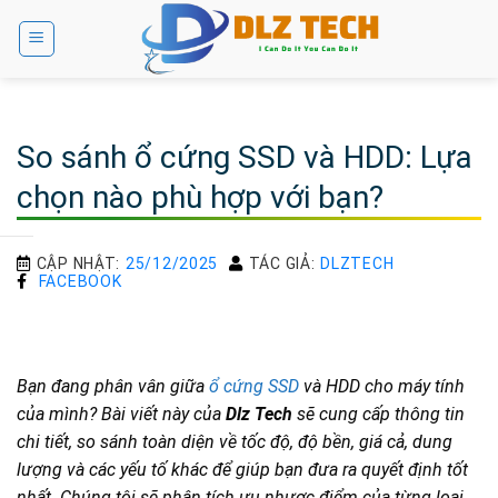
Bỏ
qua
nội
dung
So sánh ổ cứng SSD và HDD: Lựa
chọn nào phù hợp với bạn?
CẬP NHẬT:
25/12/2025
TÁC GIẢ:
DLZTECH
FACEBOOK
Bạn đang phân vân giữa
ổ cứng SSD
và HDD cho máy tính
của mình? Bài viết này của
Dlz Tech
sẽ cung cấp thông tin
chi tiết, so sánh toàn diện về tốc độ, độ bền, giá cả, dung
lượng và các yếu tố khác để giúp bạn đưa ra quyết định tốt
nhất. Chúng tôi sẽ phân tích ưu nhược điểm của từng loại,