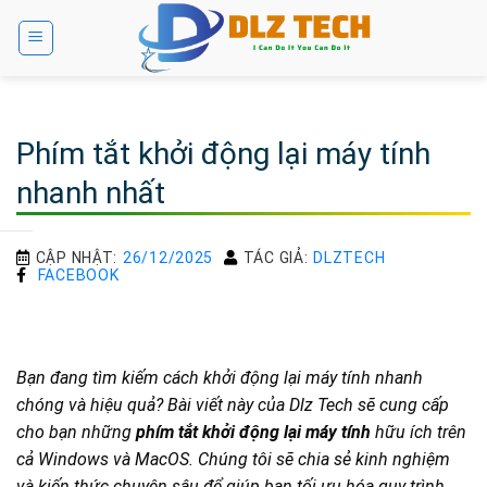
Bỏ
qua
nội
dung
Phím tắt khởi động lại máy tính
nhanh nhất
CẬP NHẬT:
26/12/2025
TÁC GIẢ:
DLZTECH
FACEBOOK
Bạn đang tìm kiếm cách khởi động lại máy tính nhanh
chóng và hiệu quả? Bài viết này của Dlz Tech sẽ cung cấp
cho bạn những
phím tắt khởi động lại máy tính
hữu ích trên
cả Windows và MacOS. Chúng tôi sẽ chia sẻ kinh nghiệm
và kiến thức chuyên sâu để giúp bạn tối ưu hóa quy trình