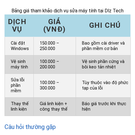
Bảng giá tham khảo dịch vụ sửa máy tính tại Dlz Tech
DỊCH
GIÁ
GHI CHÚ
VỤ
(VNĐ)
Cài đặt
150.000 –
Bao gồm cài driver và
Windows
250.000
phần mềm cơ bản
Vệ sinh
100.000 –
Vệ sinh phần cứng và
máy tính
200.000
bôi keo tản nhiệt
Sửa lỗi
100.000 –
Tùy thuộc vào độ phức
phần
300.000
tạp của lỗi
mềm
Thay thế
Giá linh kiện +
Báo giá trước khi thực
linh kiện
công thay thế
hiện
Câu hỏi thường gặp