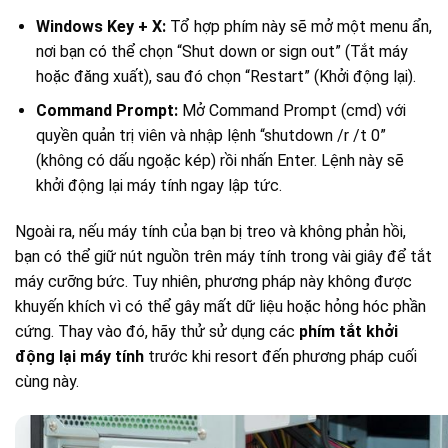
Windows Key + X:
Tổ hợp phím này sẽ mở một menu ẩn,
nơi bạn có thể chọn “Shut down or sign out” (Tắt máy
hoặc đăng xuất), sau đó chọn “Restart” (Khởi động lại).
Command Prompt:
Mở Command Prompt (cmd) với
quyền quản trị viên và nhập lệnh “shutdown /r /t 0”
(không có dấu ngoặc kép) rồi nhấn Enter. Lệnh này sẽ
khởi động lại máy tính ngay lập tức.
Ngoài ra, nếu máy tính của bạn bị treo và không phản hồi,
bạn có thể giữ nút nguồn trên máy tính trong vài giây để tắt
máy cưỡng bức. Tuy nhiên, phương pháp này không được
khuyến khích vì có thể gây mất dữ liệu hoặc hỏng hóc phần
cứng. Thay vào đó, hãy thử sử dụng các
phím tắt khởi
động lại máy tính
trước khi resort đến phương pháp cuối
cùng này.