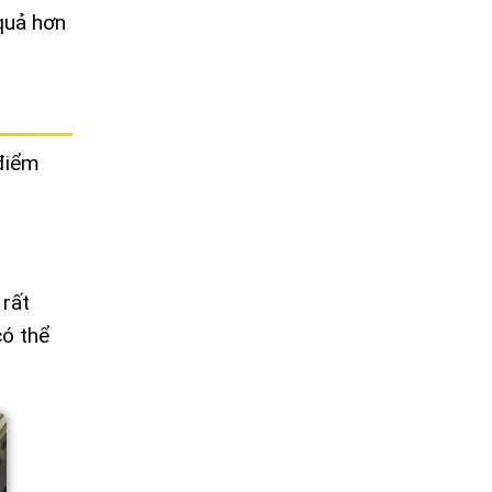
quả hơn
điểm
 rất
có thể