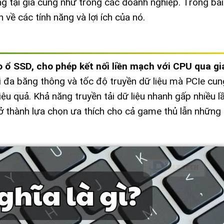
g tại gia cũng như trong các doanh nghiệp. Trong bài 
ề các tính năng và lợi ích của nó.
o ổ SSD, cho phép kết nối liền mạch với CPU qua g
i đa băng thông và tốc độ truyền dữ liệu mà PCIe cun
ệu quả. Khả năng truyền tải dữ liệu nhanh gấp nhiều l
ở thành lựa chọn ưa thích cho cả game thủ lẫn những