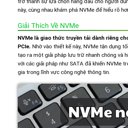
trở thành sự lựa chọn hàng đầu cho người dùn
này, cùng nhau khám phá NVMe để hiểu rõ hơn v
Giải Thích Về NVMe
NVMe là giao thức truyền tải dành riêng ch
PCIe.
Nhờ vào thiết kế này, NVMe tận dụng tố
tạo ra một giải pháp lưu trữ nhanh chóng và hi
với các giải pháp như SATA đã khiến NVMe tr
gia trong lĩnh vực công nghệ thông tin.