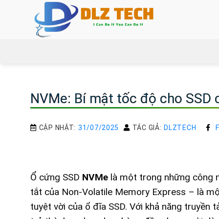
Bỏ
qua
nội
dung
NVMe: Bí mật tốc độ cho SSD 
CẬP NHẬT:
31/07/2025
TÁC GIẢ:
DLZTECH
Ổ cứng SSD
NVMe
là một trong những công ng
tắt của Non-Volatile Memory Express – là một
tuyệt vời của ổ đĩa SSD. Với khả năng truyền t