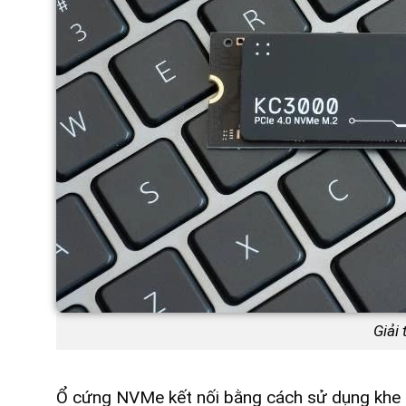
Giải
Ổ cứng NVMe kết nối bằng cách sử dụng khe cắ