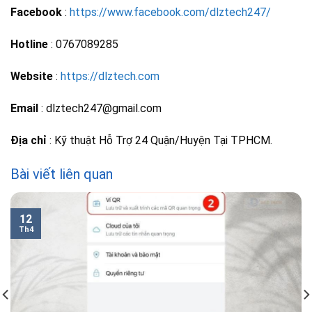
Facebook
:
https://www.facebook.com/dlztech247/
Hotline
: 0767089285
Website
:
https://dlztech.com
Email
: dlztech247@gmail.com
Địa chỉ
: Kỹ thuật Hỗ Trợ 24 Quận/Huyện Tại TPHCM.
Bài viết liên quan
12
Th4