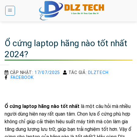
Bỏ
qua
nội
dung
Ổ cứng laptop hãng nào tốt nhất
2024?
CẬP NHẬT:
17/07/2025
TÁC GIẢ:
DLZTECH
FACEBOOK
Ổ cứng laptop hãng nào tốt nhất
là một câu hỏi mà nhiều
người dùng hiện nay rất quan tâm. Chọn lựa ổ cứng phù hợp
không chỉ giúp cải thiện hiệu suất máy tính mà còn làm gia
tăng dung lượng lưu trữ, giúp bạn trải nghiệm tốt hơn. Vậy ổ
cứng cho laptop của hãng nào là tốt nhất? Hãy cùng Dlz