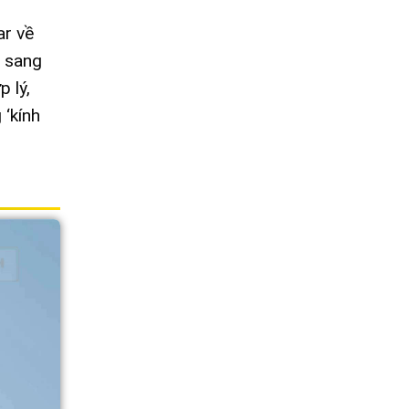
ar về
i sang
 lý,
 ‘kính