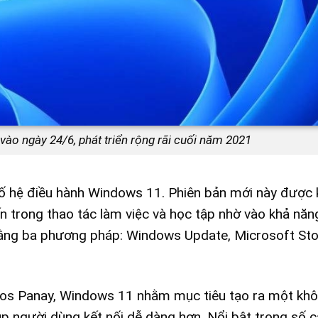
ào ngày 24/6, phát triển rộng rãi cuối năm 2021
ố hệ điều hành Windows 11. Phiên bản mới này được 
ến trong thao tác làm việc và học tập nhờ vào khả năn
bằng ba phương pháp: Windows Update, Microsoft Sto
os Panay, Windows 11 nhằm mục tiêu tạo ra một khô
iúp người dùng kết nối dễ dàng hơn. Nổi bật trong số c