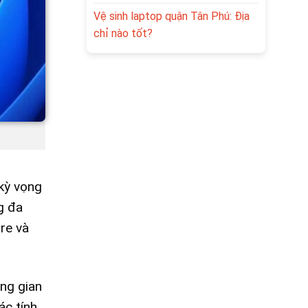
Vệ sinh laptop quận Tân Phú: Địa
chỉ nào tốt?
kỳ vọng
g đa
re và
ng gian
ác tính