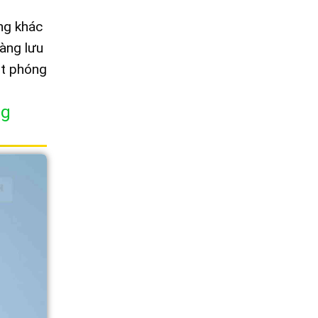
ng khác
dàng lưu
út phóng
ng