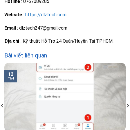
Hotline
: 0767089285
Website
:
https://dlztech.com
Email
: dlztech247@gmail.com
Địa chỉ
: Kỹ thuật Hỗ Trợ 24 Quận/Huyện Tại TPHCM.
Bài viết liên quan
12
Th4