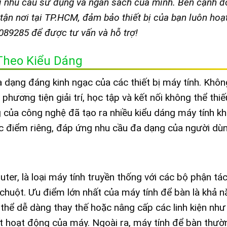
ới nhu cầu sử dụng và ngân sách của mình. Bên cạnh đó
tận nơi tại TP.HCM, đảm bảo thiết bị của bạn luôn hoạ
7089285 để được tư vấn và hỗ trợ!
Theo Kiểu Dáng
 dạng đáng kinh ngạc của các thiết bị máy tính. Khôn
phương tiện giải trí, học tập và kết nối không thể thi
g của công nghệ đã tạo ra nhiều kiểu dáng máy tính k
c điểm riêng, đáp ứng nhu cầu đa dạng của người dùn
er, là loại máy tính truyền thống với các bộ phận tác
chuột. Ưu điểm lớn nhất của máy tính để bàn là khả n
 thể dễ dàng thay thế hoặc nâng cấp các linh kiện như
t hoạt động của máy. Ngoài ra, máy tính để bàn thườ