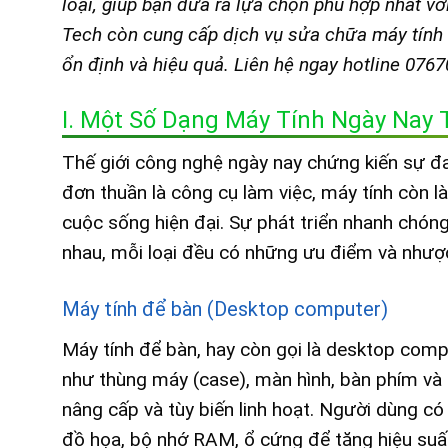
loại, giúp bạn đưa ra lựa chọn phù hợp nhất v
Tech còn cung cấp dịch vụ sửa chữa máy tính 
ổn định và hiệu quả. Liên hệ ngay hotline 076
I. Một Số Dạng Máy Tính Ngày Nay 
Thế giới công nghệ ngày nay chứng kiến sự đa
đơn thuần là công cụ làm việc, máy tính còn là 
cuộc sống hiện đại. Sự phát triển nhanh chón
nhau, mỗi loại đều có những ưu điểm và nhượ
Máy tính để bàn (Desktop computer)
Máy tính để bàn, hay còn gọi là desktop comput
như thùng máy (case), màn hình, bàn phím và 
nâng cấp và tùy biến linh hoạt. Người dùng có
đồ họa, bộ nhớ RAM, ổ cứng để tăng hiệu suấ