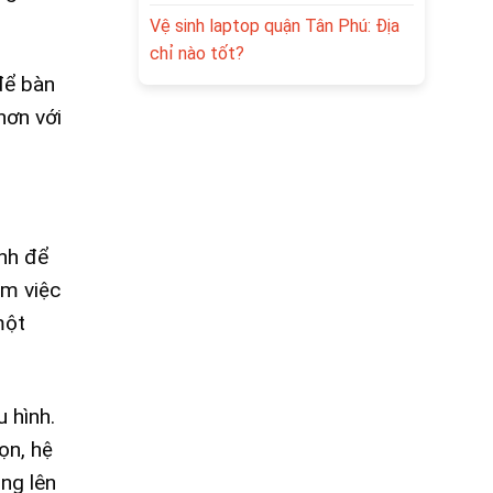
Vệ sinh laptop quận Tân Phú: Địa
chỉ nào tốt?
để bàn
hơn với
ính để
àm việc
một
 hình.
ọn, hệ
ng lên