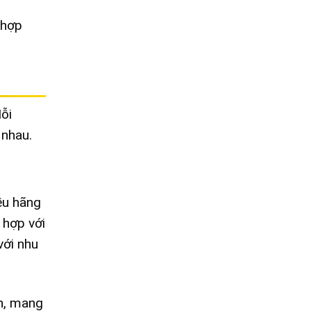
 hợp
ỗi
 nhau.
ều hãng
 hợp với
với nhu
h, mang