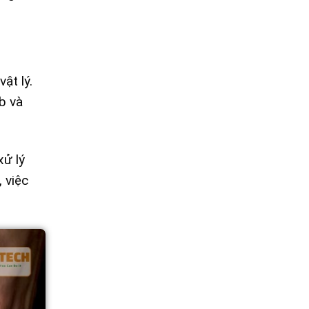
ật lý.
b và
xử lý
 việc