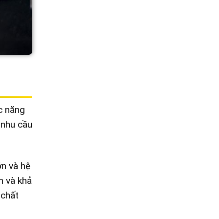
c năng
 nhu cầu
ớn và hệ
h và khả
 chất