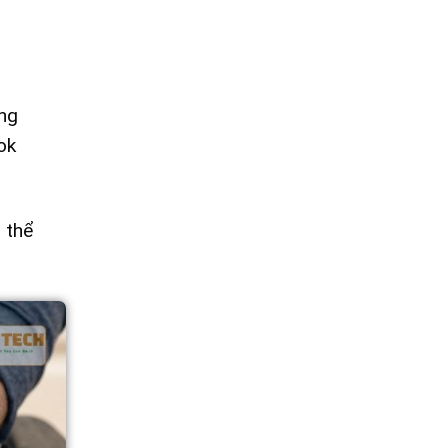
ang
ok
 thể