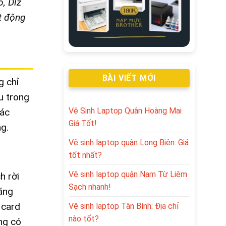
, Dlz
t động
BÀI VIẾT MỚI
g chỉ
ếu trong
Vệ Sinh Laptop Quận Hoàng Mai
hác
Giá Tốt!
g.
Vệ sinh laptop quận Long Biên: Giá
tốt nhất?
Vệ sinh laptop quận Nam Từ Liêm
h rời
Sạch nhanh!
ăng
 card
Vệ sinh laptop Tân Bình: Địa chỉ
nào tốt?
ng có